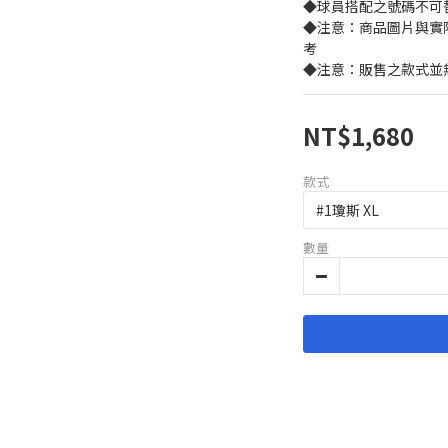
◆球員搭配之號碼不可
◆注意：商品圖片與實
考
◆注意：販售之款式並無
NT$1,680
款式
數量