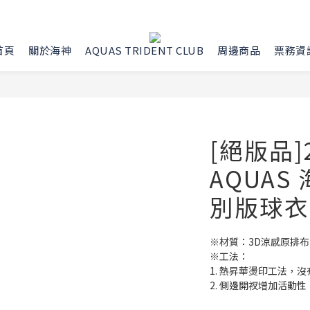
首頁
關於海神
AQUAS TRIDENT CLUB
周邊商品
票務資
[絕版品]2
AQUAS
別版球衣
※材質：3D涼感原排布
※工法：
1. 熱昇華燙印工法，
2. 側邊開衩增加活動性