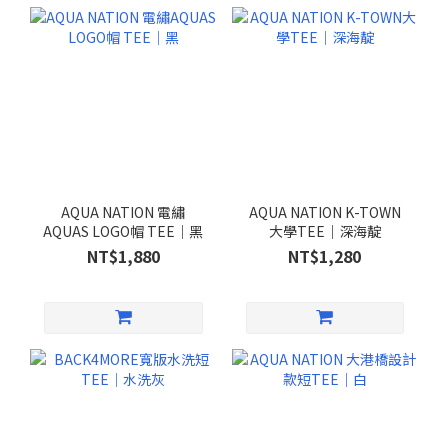
AQUA NATION 電繡
AQUA NATION K-TOWN
AQUAS LOGO帽 TEE｜黑
大學TEE｜深海靛
NT$1,880
NT$1,280